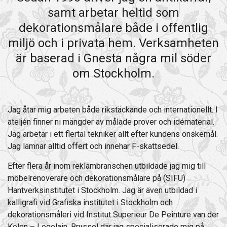
samt arbetar heltid som
dekorationsmålare både i offentlig
miljö och i privata hem. Verksamheten
är baserad i Gnesta några mil söder
om Stockholm.
Jag åtar mig arbeten både rikstäckande och internationellt. I
ateljén finner ni mängder av målade prover och idématerial.
Jag arbetar i ett flertal tekniker allt efter kundens önskemål.
Jag lämnar alltid offert och innehar F-skattsedel.
Efter flera år inom reklambranschen utbildade jag mig till
möbelrenoverare och dekorationsmålare på (SIFU)
Hantverksinstitutet i Stockholm. Jag är även utbildad i
kalligrafi vid Grafiska institutet i Stockholm och
dekorationsmåleri vid Institut Superieur De Peinture van der
Kelen – Logelain, Bryssel där jag specialiserade mig på