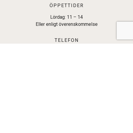
ÖPPETTIDER
Lördag: 11 – 14
Eller enligt överenskommelse
TELEFON
0708- 38 48 45
E-POST
lilian@abovoatelje.com
© Copyright
2026 |
Integritetspolicy
Powered by CMS.SE